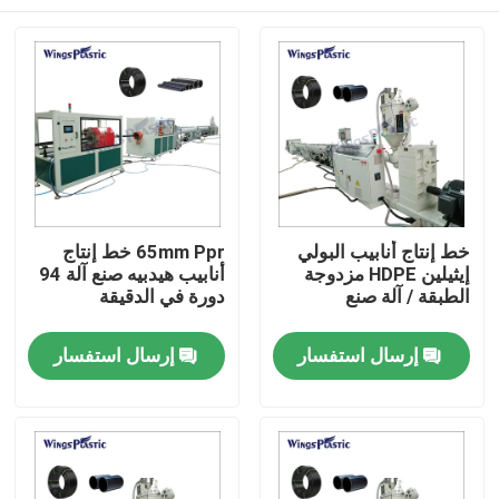
خط إنتاج أنابيب البولي
65mm Ppr خط إنتاج
إيثيلين HDPE مزدوجة
أنابيب هيدبيه صنع آلة 94
الطبقة / آلة صنع
دورة في الدقيقة
بيت
إرسال استفسار
إرسال استفسار
منتجات
معلومات عنا