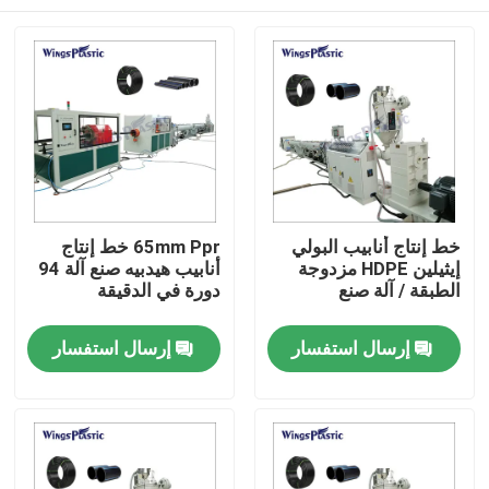
خط إنتاج أنابيب البولي
65mm Ppr خط إنتاج
إيثيلين HDPE مزدوجة
أنابيب هيدبيه صنع آلة 94
الطبقة / آلة صنع
دورة في الدقيقة
بيت
إرسال استفسار
إرسال استفسار
منتجات
معلومات عنا