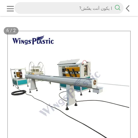
6
/
2