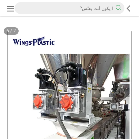
6
/
2