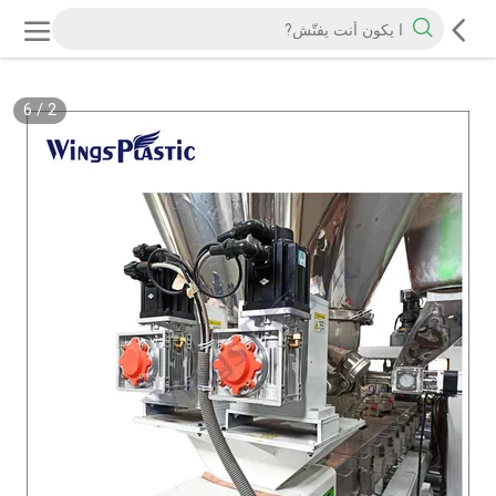
6
/
2