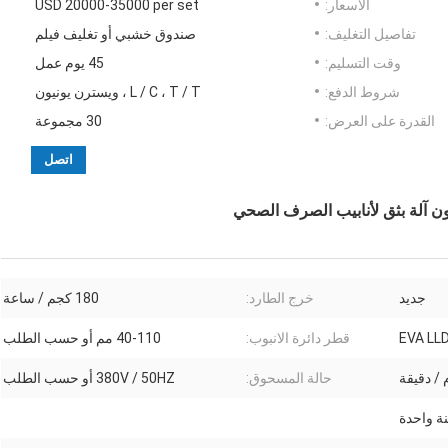
الأسعار:
USD 20000-35000 per set
تفاصيل التغليف:
صندوق خشبي أو تغليف فيلم
وقت التسليم:
45 يوم عمل
شروط الدفع:
L / C ، T / T ، ويسترن يونيون
القدرة على العرض:
30 مجموعة
اتصل
جديد
خرج الطارد:
180 كجم / ساعة
قطر دائرة الانبوب:
40-110 مم أو حسب الطلب
حالة المسحوق:
380V / 50HZ أو حسب الطلب
ة واحدة