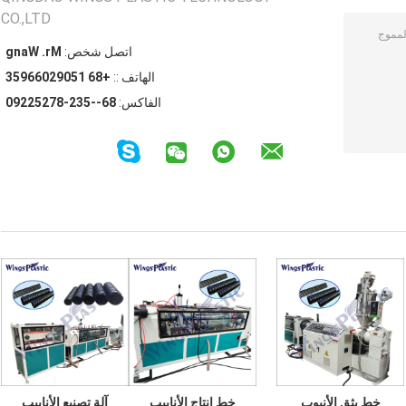
CO.,LTD
اتصل شخص:
Mr. Wang
الهاتف ::
+86 15092066953
الفاكس:
86--532-87252290
خط بثق الأنبوب
خط إنتاج الأنابيب
آلة تصنيع الأنابيب