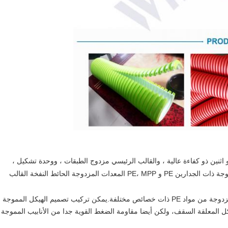
اثنين ذو كفاءة عالية ، والقالب الرئيسي مزدوج الطبقات ، ووحدة تشكيل ،
وآلة تشكيل ، وآلة رسم ، وآلة تلف ، إلخ.المعدات أنابيب المموجة ذات الجدارين PE و PE، MPP المعدات المزدوجة الحائط النفخة القالب
تتكون الطبقة الخارجية من الأنابيب المموجة ذات الجدران المزدوجة من مواد PE ذات خصائص مختلفة.يمكن تركيب تصميم الهيكل المموجة
المعلقة السقف، ولكن أيضا مقاومة الضغط القوية جدا من الأنابيب المموجة