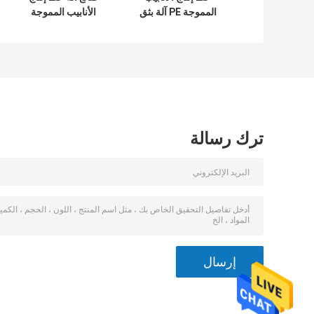
المموجة PE آلة بثق
الأنابيب المموجة
الأنبوب المموج
مزدوجة الجدار PE
الكربوني HDPE
DWC
ترك رسالة