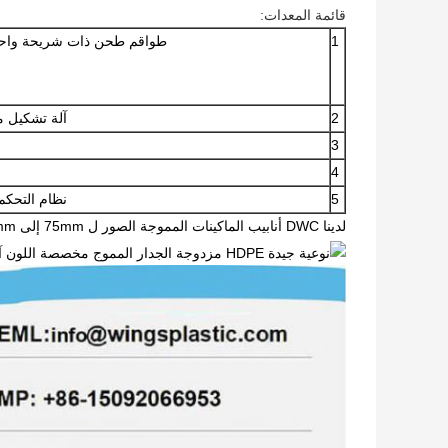
قائمة المعدات:
1
طواقم طحن ذات شريحة واحدة 
2
آلة تشكيل مع
3
4
5
نظام التحكم بـ PLC من 
لدينا DWC أنابيب الماكينات المموجة الصور ل 75mm إلى 250mm قطر: