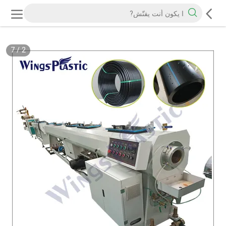
7
/
2