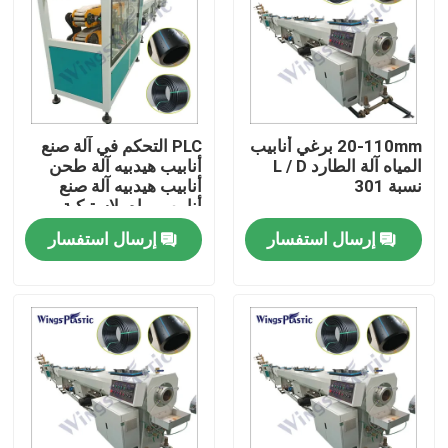
20-110mm برغي أنابيب
PLC التحكم في آلة صنع
المياه آلة الطارد L / D
أنابيب هيدبيه آلة طحن
نسبة 301
أنابيب هيدبيه آلة صنع
أنابيب مياه بلاستيكية
إرسال استفسار
إرسال استفسار
بيت
منتجات
معلومات عنا