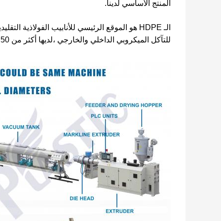
المنتج الأساسي لدينا.
للتآكل الميكروبي الداخلي والخارجي ،لديها أكثر من 50 سنة من العمر الخدميويمكن إعادة تدويرها بسهولة