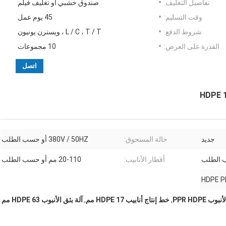
تفاصيل التغليف:
صندوق خشبي أو تغليف فيلم
وقت التسليم:
45 يوم عمل
شروط الدفع:
L / C ، T / T ، ويسترن يونيون
القدرة على العرض:
10 مجموعات
اتصل
جديد
حالة المسحوق:
380V / 50HZ أو حسب الطلب
أقطار الأنابيب:
20-110 مم أو حسب الطلب
HDPE P
وب PPR HDPE
,
خط إنتاج أنابيب HDPE 17 مم
,
آلة بثق الأنبوب HDPE 63 مم