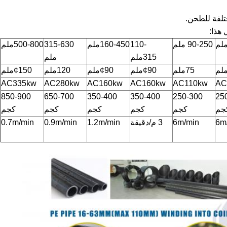
تلفة للطحن.
 هذا:
90-250 ملم
110-
160-450ملم
315-630
500-800ملم
315ملم
ملم
75ملم
¢90ملم
¢90ملم
120ملم
¢150ملم
AC335kw
AC280kw
AC160kw
AC160kw
AC110kw
AC
850-900
650-700
350-400
350-400
250-300
25
جم
كجم
كجم
كجم
كجم
كجم
6m
6m/min
3 م/دقيقة
1.2m/min
0.9m/min
0.7m/min