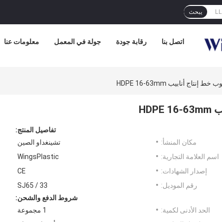
يبحث
اتصل بنا
رقابة جودة
جولة في المعمل
معلومات عنا
تفاصيل المنتج:
مكان المنشأ:
تشينغداو الصين
اسم العلامة التجارية:
WingsPlastic
إصدار الشهادات:
CE
رقم الموديل:
SJ65 / 33
شروط الدفع والشحن:
الحد الأدنى لكمية:
1 مجموعة