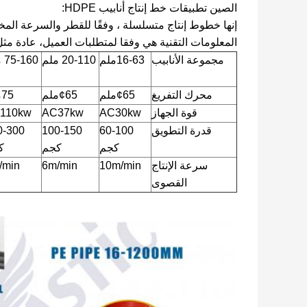
الصين تطبيقات خط إنتاج أنابيب HDPE:
إنها خطوط إنتاج متسلسلة ، وفقًا للقطر والسرعة المخ
المعلومات التقنية هي وفقا لمتطلبات العميل، عادة مثل
مجموعة الأنابيب
16-63ملم
20-110 ملم
75-160 ملم
محرك التفريغ
¢65ملم
¢65ملم
75ملم
قوة الجهاز
AC30kw
AC37kw
110kw
قدرة التطويق
60-100
100-150
0-300
كجم
كجم
ك
سرعة الإنتاج
10m/min
6m/min
/min
القصوى