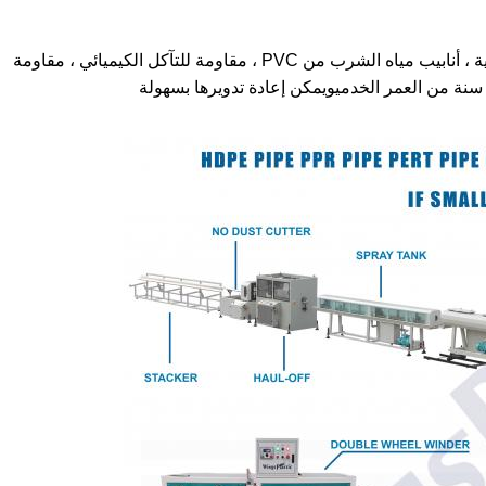
الـ HDPE هو الموقع الرئيسي للأنابيب الفولاذية التقليدية ، أنابيب مياه الشرب من PVC ، مقاومة للتآكل الكيميائي ، مقاومة