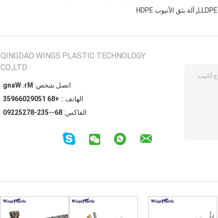
,
آلة بثق الأنبوب HDPE
QINGDAO WINGS PLASTIC TECHNOLOGY
CO.,LTD
اتصل شخص:
Mr. Wang
الهاتف ::
+86 15092066953
الفاكس:
86--532-87252290