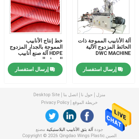
آلة بثق الأنابيب البلاستيكية
خط إنتاج أنابيب PPR
آلة الأنابيب المموجة ذات
خط إنتاج الأنابيب
الحائط المزدوج الآلية
المموجة بالجدار المزدوج
DWC MACHINE
HDPE آلة صنع أنابيب
آلة بثق الأنابيب PE
الصرف الصحي
البلاستيكية
إرسال استفسار
إرسال استفسار
آلة بثق الأنبوب المموج
آلة بثق الشريط PET
منزل
حول نا
اتصل بنا
Desktop Site
خريطة الموقع
Privacy Policy
خط إنتاج الشريط PP
جودة
آلة بثق الأنابيب البلاستيكية
مصنع
آلة بثق الصفيحة البلاستيكية
الصين.Copyright © 2026 Qingdao Wings Plastic