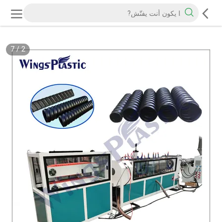
7
/
2