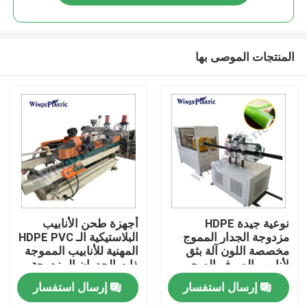
المنتجات الموصى بها
بيت
نوعية جيدة HDPE
أجهزة طحن الأنابيب
مزدوجة الجدار المموج
البلاستيكية الـ HDPE PVC
مخصصة اللون آلة بثق
المهنية للأنابيب المموجة
منتجات
لأنابيب الصرف الصحي
ذات الجدران المزدوجة
إرسال استفسار
إرسال استفسار
معلومات عنا