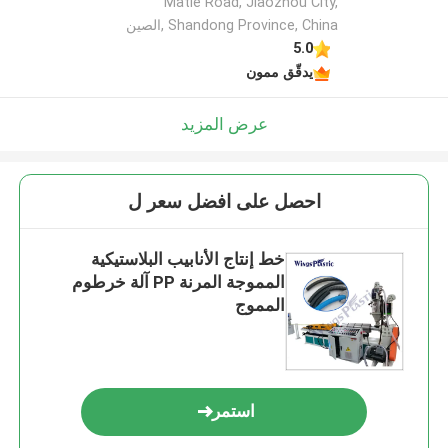
Matie Road, Jiaozhou City,
Shandong Province, China ,الصين
5.0
يدقّق ممون
عرض المزيد
احصل على افضل سعر ل
خط إنتاج الأنابيب البلاستيكية
المموجة المرنة PP آلة خرطوم
المموج
استمر