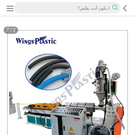
7
/
2