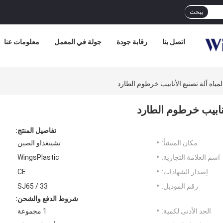
يبحث
اتصل بنا
رقابة جودة
جولة في المعمل
معلومات عنا
تفاصيل المنتج:
مكان المنشأ:
تشينغداو الصين
اسم العلامة التجارية:
WingsPlastic
إصدار الشهادات:
CE
رقم الموديل:
SJ65 / 33
شروط الدفع والشحن:
الحد الأدنى لكمية:
1 مجموعة