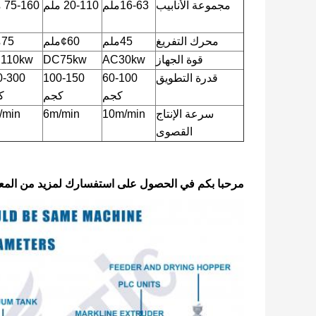
مجموعة الأنابيب
16-63ملم
20-110 ملم
75-160 ملم
محرك التفريغ
45ملم
¢60ملم
75ملم
قوة الجهاز
AC30kw
DC75kw
110kw
قدرة التطويق
60-100
100-150
0-300
كجم
كجم
ك
سرعة الإنتاج
10m/min
6m/min
/min
القصوى
مرحبا بكم في الحصول على استفسارك لمزيد من المعلوم