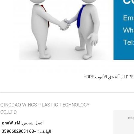
,
آلة بثق الأنبوب HDPE
QINGDAO WINGS PLASTIC TECHNOLOGY
CO.,LTD
اتصل شخص:
Mr. Wang
الهاتف ::
+86 15092066953