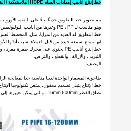
خط إنتاج أنابيب إمدادات المياه HDPE البلاستيكية / آلة الطحن
يتم تطوير خط التطويق حديثًا بناءً على التقنية الأوروبية 
وهو مناسب لـ PE ، PP وغيرها من أنابيب البوليوليفين عالية السرعة.
خط التطويق له العديد من المزايا، مثل، المخطط العش، ال
انها تتمتع بسمعة جيدة من قبل العملاء بسبب أدائها الأو
خط إنتاج أنابيب PE يحتوي على محرك طفر
التبريد ، والإزالة ، والقطع ، والتراص.
الوصف:
طاحونة المسمار الواحدة لدينا مناسبة جدا لمعالجة الراتنج PE مع قدرة عالية، ويمكن أن تصل أقصى قدرة /h
خط الإنتاج يتبنى تصميم معقول، يمتص تكنولوجيا الإنتا
نطاق القطر 16mm-800mm ، والتي يمكن تغييرها إلى بوصة قياسية لتلبية المتطلبات الخاصة.