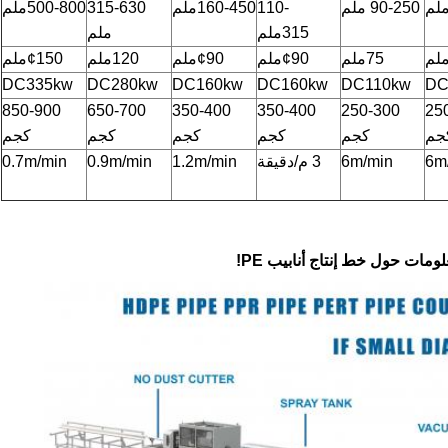
90-250 ملم
110-
160-450ملم
315-630
500-800ملم
315ملم
ملم
75ملم
¢90ملم
¢90ملم
120ملم
¢150ملم
DC335kw
DC280kw
DC160kw
DC160kw
DC110kw
DC
850-900
650-700
350-400
350-400
250-300
25
جم
كجم
كجم
كجم
كجم
كجم
6m
6m/min
3 م/دقيقة
1.2m/min
0.9m/min
0.7m/min
ات حول خط إنتاج أنابيب PE!