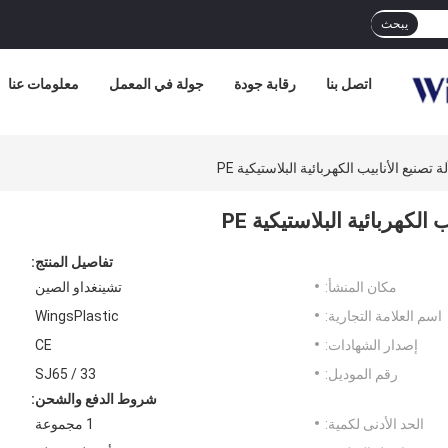
يبحث
اتصل بنا
رقابة جودة
جولة في المعمل
معلومات عنا
تفاصيل المنتج:
مكان المنشأ:
تشينغداو الصين
اسم العلامة التجارية:
WingsPlastic
إصدار الشهادات:
CE
رقم الموديل:
SJ65 / 33
شروط الدفع والشحن:
الحد الأدنى لكمية:
1 مجموعة