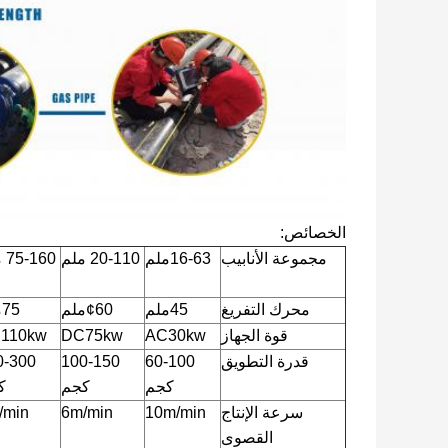
الخصائص:
مجموعة الأنابيب
16-63ملم
20-110 ملم
75-160 ملم
محرك التفريغ
45ملم
¢60ملم
75ملم
قوة الجهاز
AC30kw
DC75kw
110kw
قدرة التطويق
60-100
100-150
0-300
كجم
كجم
ك
سرعة الإنتاج
10m/min
6m/min
/min
القصوى