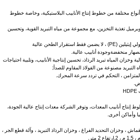
م أنواع مختلفة من خطوط إنتاج الأنابيب البلاستيكية، وخاصة خطوط
لجهاز الصمامي SJ65 المسمار PE الكفؤ وبرميل تغذية التخزين، مع مجموعة من مياه التبريد القوية، وتحسين
B. السلة والرأس المركب الذي هو مناسب لمعالجة البولي إيثيلين (PE) ، لا يضمن فقط استقرار الطحن عالية
هار منخفضةوجودة أنابيب عالية.
ة وخزان المياه تبريد الرذاذ، تحسين إنتاجية الأنابيب، وتلبية احتياجات
ه التبريد مصنوعة من الفولاذ المقاوم للصدأ;
ض.
H
 هي مؤسسة إنتاج عالية الجودة مع PE، PP خطوط إنتاج أنابيب المعدات، وتوفر الشركة معدات إنتاج عالية الجودة،
يا وأماكن أخرى.
ش ، وخزان التحديد الفراغ ، وخزان الرذاذ التبريد ، وآلة قطع الجر ،