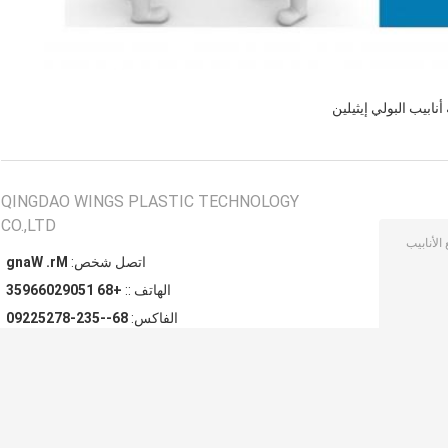
 أنابيب البولي إيثيلين
QINGDAO WINGS PLASTIC TECHNOLOGY
CO.,LTD
اتصل شخص:
Mr. Wang
الهاتف ::
+86 15092066953
الفاكس:
86--532-87252290