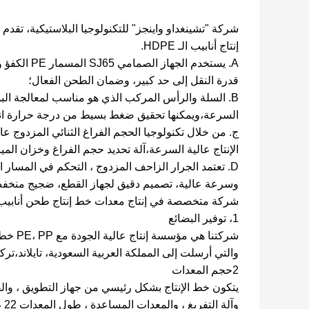
شركة "تشينغداو واينجز" للتكنولوجيا البلاستيكية، تقد
إنتاج أنابيب الـ HDPE.
A. يستخدم ا
قدرة النقل إلى حد كبير، وضمان الطحن الفعال؛
السرعة،ويمكنها تحقيق ضغط بسيط من درجة حرارة انص
ج. من خلال تكنولوجيا الحجم الفراغ الثنائي المزدوج عالي
الإنتاج عالية السرعة،آلة تحديد حجم الفراغ وخزان الميا
D. تعتمد الجرار الزاحف المزدوج ، التحكم في المسار المتزامن ، التحكم في تردد سرعة المحرك.
وسرعة عالية، تصميم دقيق لجهاز القطع، ضجيج منخف
شركة متخصصة في إنتاج معدات خط إنتاج طحن أنابيب DPE
1، توفير البضائع
شركتنا
والتي أرسلت إلى المملكة العربية السعودية، تايلاند،ترك
2حجم المعدات
يتكون خط الإنتاج بشكل رئيسي من جهاز التطويق ، والقما
وآلة التفريغ ، والمعدات المساعدة ، طول المعدات 22 م ، 1.5 م ، 2.ارتفاع 2 متر.