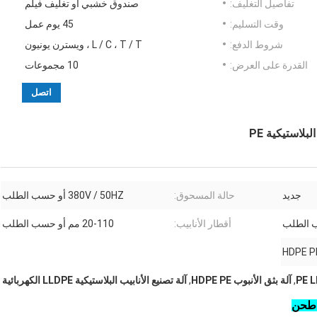
تفاصيل التغليف:
صندوق خشبي أو تغليف فيلم
وقت التسليم:
45 يوم عمل
شروط الدفع:
L / C ، T / T ، ويسترن يونيون
القدرة على العرض:
10 مجموعات
اتصل
جديد
حالة المسحوق:
380V / 50HZ أو حسب الطلب
أقطار الأنابيب:
20-110 مم أو حسب الطلب
HDPE P
,
آلة بثق الأنبوب HDPE PE
,
آلة تصنيع الأنابيب البلاستيكية LLDPE الكهربائية