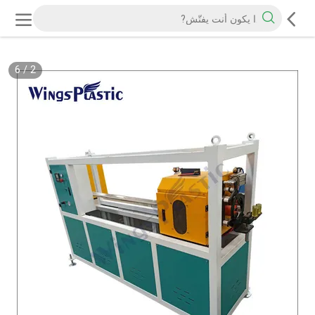
6
/
2