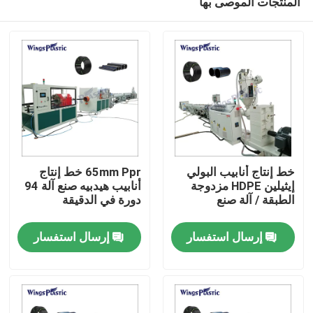
المنتجات الموصى بها
خط إنتاج أنابيب البولي
65mm Ppr خط إنتاج
إيثيلين HDPE مزدوجة
أنابيب هيدبيه صنع آلة 94
الطبقة / آلة صنع
دورة في الدقيقة
بيت
إرسال استفسار
إرسال استفسار
منتجات
معلومات عنا