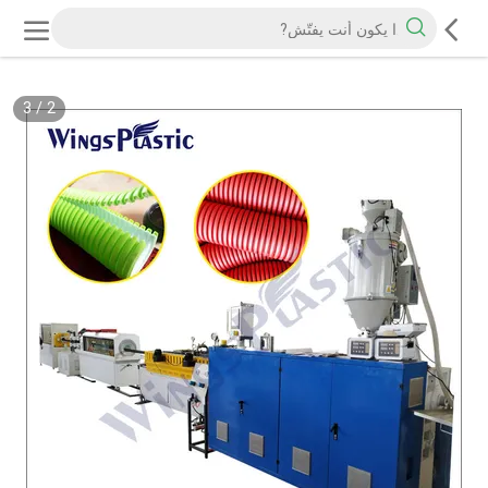
3
/
2