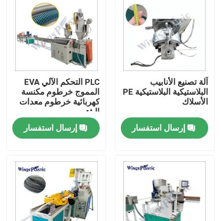
آلة تصنيع الأنابيب
PLC التحكم الآلي EVA
البلاستيكية البلاستيكية PE
المموج خرطوم مكنسة
الأسلاك
كهربائية خرطوم معدات
البثق
إرسال استفسار
إرسال استفسار
بيت
منتجات
معلومات عنا