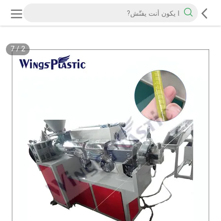
7
/
2