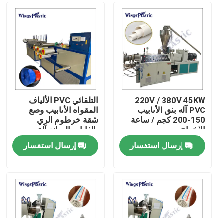
220V / 380V 45KW
التلقائي PVC الألياف
PVC آلة بثق الأنابيب
المقواة الأنابيب وضع
150-200 كجم / ساعة
شقة خرطوم الري
الإخراج
بالغابات الصانع آلة
إرسال استفسار
إرسال استفسار
بيت
منتجات
معلومات عنا