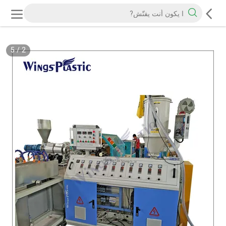
5
/
2