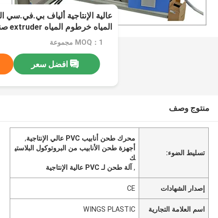
عالية الإنتاجية ألياف بي.في.سي
المياه خرطوم المياه extruder صنع آلة
MOQ：1 مجموعة
افضل سعر
منتوج وصف
محرك طحن أنابيب PVC عالي الإنتاجية
,
أجهزة طحن الأنابيب من البروتوكول البلاستي
تسليط الضوء:
ك
,
آلة طحن لـ PVC عالية الإنتاجية
إصدار الشهادات
CE
اسم العلامة التجارية
WINGS PLASTIC