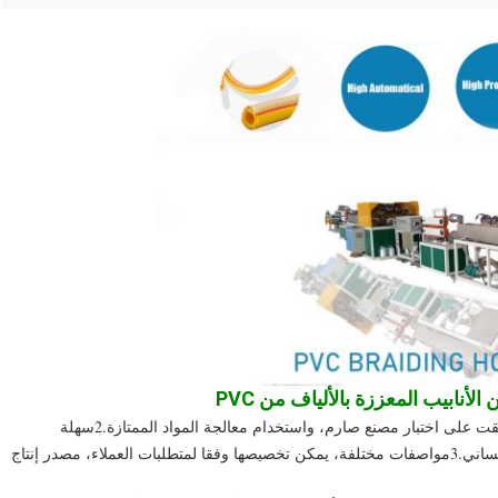
1خصائص المعدات:1الجودة مضمونة، منتجات الشركة قد وافقت على اختبار مصنع صارم، واستخدام معالجة المواد الممتازة.2سهلة 
التشغيل، سهلة التشغيل والاستخدام، التصميم الميكانيكي الإنساني.3مواصفات مختلفة، يمكن تخصيصها وفقا لمتطلبات العملاء، مصدر إنتاج 