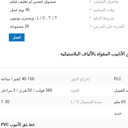
تفاصيل التغليف:
صندوق خشبي أو تغليف فيلم
وقت التسليم:
45 يوم عمل
شروط الدفع:
L / C ، T / T ، ويسترن يونيون
القدرة على العرض:
30 مجموعة
اتصل
أنابيب المقواة بالألياف البلاستيكية
PLC
إخراج البثق:
40-150 كجم / ساعة
 الفينيل
القوة:
380 فولت / 50 هرتز / 3 مراحل
65 ملم
نسبة المسمار L / D:
30: 1
جديد
خط بثق الأنبوب PVC