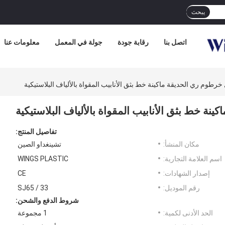
يبحث
اتصل بنا
رقابة جودة
جولة في المعمل
معلومات عنا
 خرطوم ري الحديقة ماكينة خط بثق الأنابيب المقواة بالألياف البلاستيكية
ينة خط بثق الأنابيب المقواة بالألياف البلاستيكية
تفاصيل المنتج:
مكان المنشأ:
تشينغداو الصين
اسم العلامة التجارية:
WINGS PLASTIC
إصدار الشهادات:
CE
رقم الموديل:
SJ65 / 33
شروط الدفع والشحن:
الحد الأدنى لكمية:
1 مجموعة