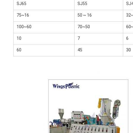
SJ65
SJ55
SJ
16~75
16 ~ 50
60~100
50~70
10
7
6
60
45
30