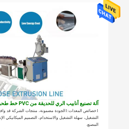
آلة تصنيع أنابيب الري للحديقة من PVC خط طحن الأنابيب المعززة بالألياف من PVC
المصنع.