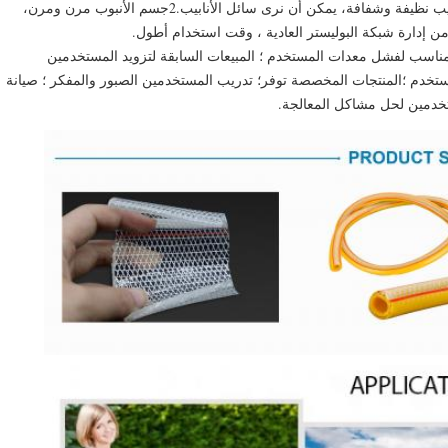
2خصائص المنتج:1. تصنيع مادة PVC عالية الجودة، جسم الأنابيب نظيفة وشفافة، يمكن أن نرى سائل الأنابيب.2جسم الأنبوب مرن ومرن، 
3خدمة ما بعد البيع:مفهوم الخدمة لدينا: الصيانة في الوقت المناسب لفشل معدات المستخدم ؛ المبيعات السابقة لتزويد المستخدمين 
بتصميم المشروع ، معدات العملية ؛ خطة شراء المعدات للمستخدم ؛المنتجات المخصصة توفر؛ تدريب المستخدمين الصبور والمفكر ؛ صيانة 
ستخدمين لحل مشاكل المعالجة.