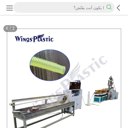
6
/
2