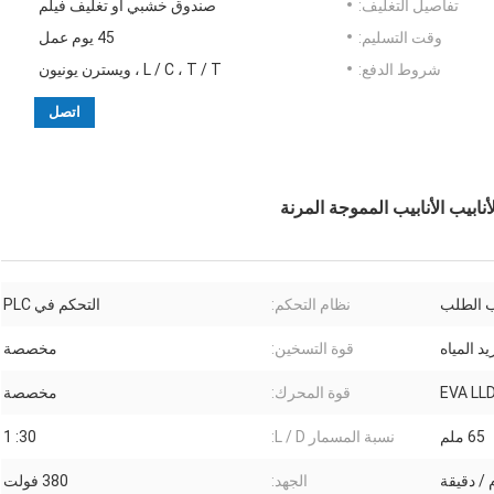
تفاصيل التغليف:
صندوق خشبي أو تغليف فيلم
وقت التسليم:
45 يوم عمل
شروط الدفع:
L / C ، T / T ، ويسترن يونيون
اتصل
نظام التحكم:
التحكم في PLC
يد المياه
قوة التسخين:
مخصصة
EVA LL
قوة المحرك:
مخصصة
65 ملم
نسبة المسمار L / D:
30: 1
الجهد:
380 فولت