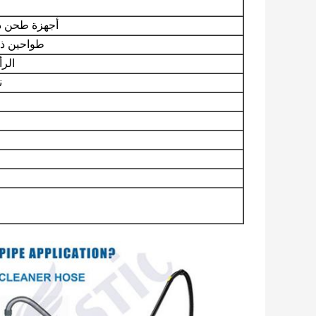
أجهزة طحن ذا
طواحين ذا
الر
ن