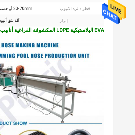
قطر دائرة الانبوب:
30-70mm أو حسب الطلب
إبراز:
آلة بثق أنب
EVA البلاستيكية LDPE المكشوفة الفراغية أنابيب الأنابيب صنع الماكينة البلاستيكية مرنة أنابيب المموجة آلة طحن