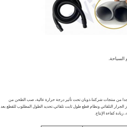
دارية EVA هي تكنولوجيا ناضجة جدا من منتجات شركتنا،ذوبان تحت تأثير درجة حرارة عالية، صب الطحن من
از الجرار التلقائي ونظام قطع طول ثابت تلقائي،تحديد الطول المطلوب للقطع بعد
زيادة كفاءة الإنتاج.