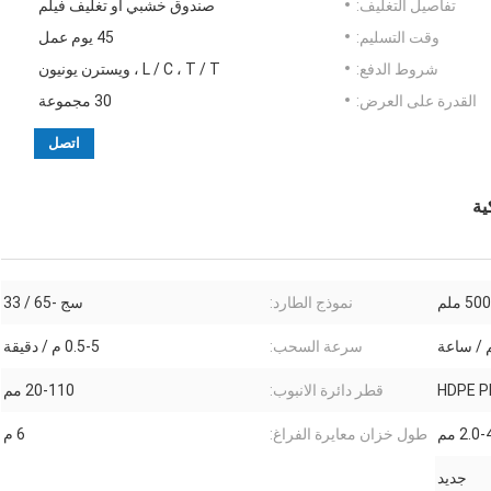
تفاصيل التغليف:
صندوق خشبي أو تغليف فيلم
وقت التسليم:
45 يوم عمل
شروط الدفع:
L / C ، T / T ، ويسترن يونيون
القدرة على العرض:
30 مجموعة
اتصل
 ملم
نموذج الطارد:
سج -65 / 33
سرعة السحب:
0.5-5 م / دقيقة
HDPE P
قطر دائرة الانبوب:
20-110 مم
2.0 مم
طول خزان معايرة الفراغ:
6 م
جديد