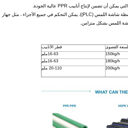
4. مستوى تلقائي عالي. يتم التحكم في خط الإنتاج بواسطة شاشة اللمس (PLC)). يمكن التحكم في جميع الأجزاء ، مثل جهاز
اشة اللمس بشكل متزامن.
لسعة القصوى
قطر الأنابيب
150kg/h
16-63ملم
180kg/h
16-63ملم
200kg/h
20-110 ملم