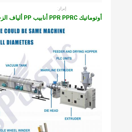
إبراز:
أوتوماتيك PPR PPRC أنابيب PP ألياف الزجاج مكثفة آلة التطويق