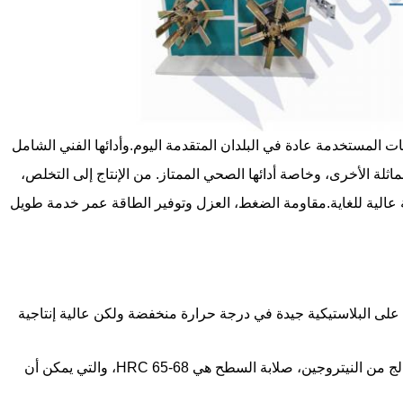
و نوع جديد من المنتجات المستخدمة عادة في البلدان المتقدمة اليوم.وأدائها الفني الشامل
ثلة الأخرى، وخاصة أدائها الصحي الممتاز. من الإنتاج إلى التخلص،
 عالية للغاية.مقاومة الضغط، العزل وتوفير الطاقة عمر خدمة طويل
على البلاستيكية جيدة في درجة حرارة منخفضة ولكن عالية إنتاجية
2البرميل مع خندق التغذية، المواد هي 38CrMoAl ومعالج من النيتروجين، صلابة السطح هي HRC 65-68، والتي يمكن أن