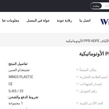
يبحث
اتصل بنا
رقابة جودة
جولة في المعمل
معلومات عنا
لأوتوماتيكية
تفاصيل المنتج:
مكان المنشأ:
تشينغداو الصين
اسم العلامة التجارية:
WINGS PLASTIC
إصدار الشهادات:
CE
رقم الموديل:
SJ65 / 33
شروط الدفع والشحن:
الحد الأدنى لكمية:
1 مجموعة