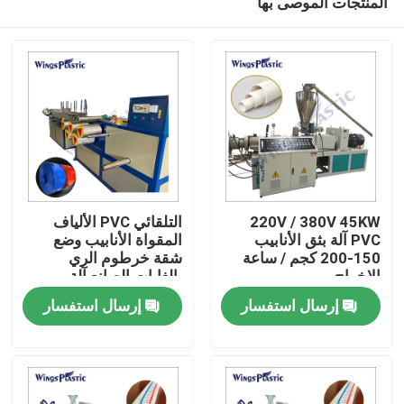
المنتجات الموصى بها
220V / 380V 45KW
التلقائي PVC الألياف
PVC آلة بثق الأنابيب
المقواة الأنابيب وضع
150-200 كجم / ساعة
شقة خرطوم الري
الإخراج
بالغابات الصانع آلة
بيت
إرسال استفسار
إرسال استفسار
منتجات
معلومات عنا