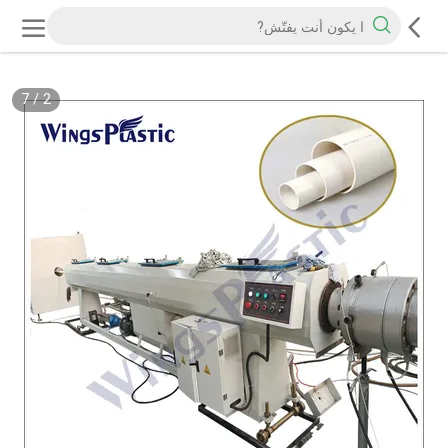
7
/
2