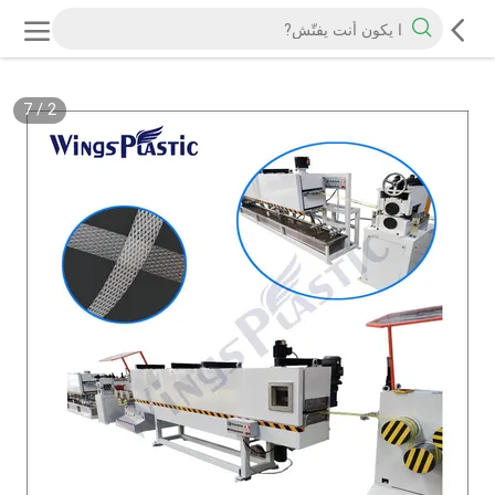
7
/
2