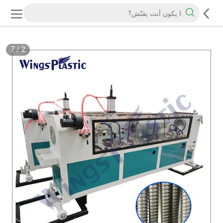
7
/
2