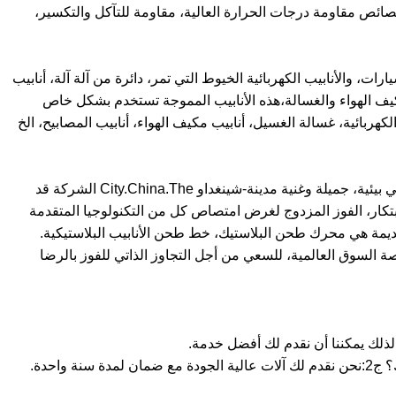
 خصائص مقاومة درجات الحرارة العالية، مقاومة للتآكل والتكسير،
 والأنابيب الكهربائية الخيوط التي تمر، دائرة من آلة آلة، أنابيب
كيف الهواء والغسالة،هذه الأنابيب المموجة تستخدم بشكل خاص
كهربائية، غسالة الغسيل، أنابيب مكيف الهواء، أنابيب المصابيح، الخ
تشينغداو أجنحة التكنولوجيا البلاستيكية المحدودة تقع في بيئية، جميلة وغنية مدينة-شينغداو City.China.The الشركة قد
بتكار، الفوز المزدوج لغرض امتصاص كل من التكنولوجيا المتقدمة
القديمة هي محرك طحن البلاستيك، خط طحن الأنابيب البلاستيكية.
 السوق العالمية، للسعي من أجل التجاوز الذاتي للفوز بالرضا
س2:ما هو ضمانك أو ضمان الجودة إذا قمنا بشراء آلاتك؟ ج2:نحن نقدم لك آلات عالية الجودة مع ضمان لمدة سنة واحدة.