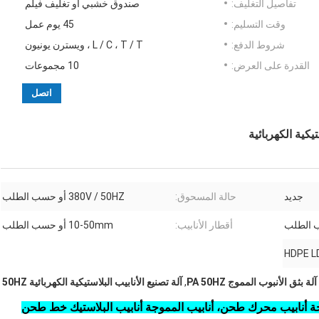
تفاصيل التغليف:
صندوق خشبي أو تغليف فيلم
وقت التسليم:
45 يوم عمل
شروط الدفع:
L / C ، T / T ، ويسترن يونيون
القدرة على العرض:
10 مجموعات
اتصل
جديد
حالة المسحوق:
380V / 50HZ أو حسب الطلب
أقطار الأنابيب:
10-50mm أو حسب الطلب
HDPE L
آلة بثق الأنبوب المموج PA 50HZ
,
آلة تصنيع الأنابيب البلاستيكية الكهربائية 50HZ