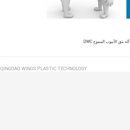
آلة بثق الأنبوب المموج DWC
QINGDAO WINGS PLASTIC TECHNOLOGY
CO.,LTD
اتصل شخص:
Mr. Wang
الهاتف ::
+86 15092066953
الفاكس:
86--532-87252290