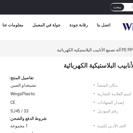
يبحث
اتصل بنا
رقابة جودة
جولة في المعمل
معلومات عنا
تفاصيل المنتج:
مكان المنشأ:
تشينغداو الصين
اسم العلامة التجارية:
WingsPlastic
إصدار الشهادات:
CE
رقم الموديل:
SJ45 / 33
شروط الدفع والشحن:
الحد الأدنى لكمية:
1 مجموعة