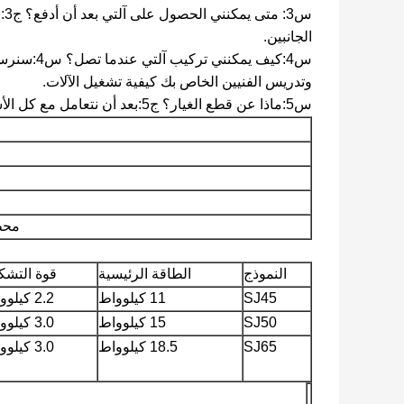
س3
الجانبين.
س4:كيف يم
وتدريس الفنيين الخاص بك كيفية تشغيل الآلات.
س5:ماذا عن قطع الغيار؟ ج5:بعد أن نتعامل مع كل الأشياء، سنقدم لك قائمة قطع الغيار لاستعارتك.
محطة
النموذج
الطاقة الرئيسية
قوة التشك
SJ45
11 كيلوواط
2.2 كيلوواط
SJ50
15 كيلوواط
3.0 كيلوواط
SJ65
18.5 كيلوواط
3.0 كيلوواط