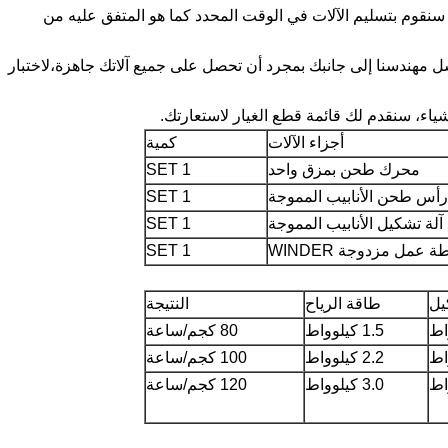
: متى يمكنني الحصول على آلتي بعد أن أدفع؟ ج3: سنقوم بتسليم الآلات في الوقت المحدد كما هو المتفق عليه من
كنني تركيب آلتي عندما تصل؟ س4:سنرسل مهندسنا إلى جانبك بمجرد أن تحصل على جميع آلاتك جاهزة،لاختبار
أجزاء الآلات
كمية
محرك طحن بمزق واحد
1 SET
رأس طحن الأنابيب المموجة
1 SET
آلة تشكيل الأنابيب المموجة
1 SET
 عمل مزدوجة WINDER
1 SET
يل
طاقة الرياح
النتيجة
1.5 كيلوواط
80 كجم/ساعة
2.2 كيلوواط
100 كجم/ساعة
3.0 كيلوواط
120 كجم/ساعة