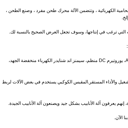
الحامية الكهربائية ، وتتضمن الآلة محرك طحن مفرد ، وصنع الطحن ،
لخ.
بيب التي ترغب في إنتاجها، وسوف تجعل العرض الصحيح بالنسبة لك.
1مكونات جيدة: محرك أساسي سيمنز بييد، عاكس ABB، يوروتيرم DC منظم، سيمنز اند شنايدر الكهرباء منخفضة الجهد،
تشغيل والأداء المستقر.المقبس الكوكبي يستخدم في بعض الآلات لربط
ا الآن.