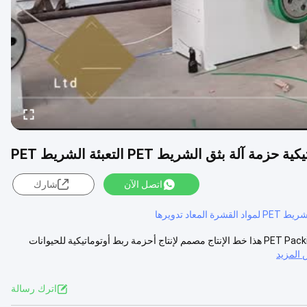
آلة بثق الشريط PET التعبئة الشريط PET
اتصل الآن
شارك
لقشرة المعاد تدويرها
آلة تصنيع أحزمة حزم البلاستيك PET Packing Strap PET Strapping Band Machine هذا خط الإنتاج مصمم لإنتاج أحزمة ربط أوتوماتيكية للحيوانات
المزيد
اترك رسالة