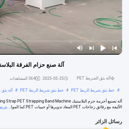
آلة صنع حزام الفرقة البلاستيكية حزمة 
آلة بثق الشريط PET
2025-05-25
364 المشاهدات
#
خط بثق شريط الربط PET
#
خط بثق شريط الربط PET
#
آلة بثق شريط PET لمواد ا
الأليفة مع رقائق زجاجات PET المعاد تدويرها أو حبيبات PET.كما الموا...
عرض 
رسائل الزائر