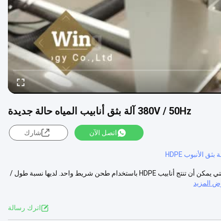
380V / 50Hz آلة بثق أنابيب المياه حالة جديدة
اتصل الآن
شارك
ة بثق الأنبوب HDPE
وصف المنتج: آلة طحن أنابيب HDPE لدينا هي آلة طحن أنابيب المياه المثلى التي يمكن أن تنتج أنابيب HDPE باستخدام طحن شريط واحد. لديها نسبة طول /
 المزيد
اترك رسالة