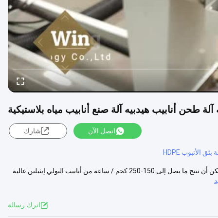
اتصل الآن
شارك
ة بثق الأنبوب HDPE
وصف المنتج: آلة حفر أنابيب HDPE هي حل متقدم لاحتياجات إنتاج الأنابيب.يمكن أن تنتج ما يصل إلى 150-250 كجم / ساعة من أنابيب البولي إيثيلين عالية
د
اترك رسالة