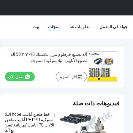
جولة في المعمل
معلومات عنا
منتجات
بيت
آلة تصنيع خرطوم مرن بلاستيك 10-50mm آلة
تصنيع الأنابيب البلاستيكية المموجة
اقرأ المزيد
اتصل الآن
فيديوهات ذات صلة
خط طحن أنابيب hdpe البلا
ستيكية PE PPR أنابيب طحن
الآلات PE أنابيب كهربائية تصن
يع آلة